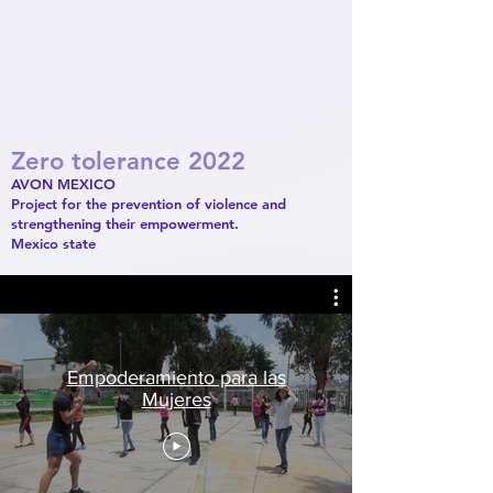
Zero tolerance 2022
AVON MEXICO
Project for the prevention of violence and
strengthening their empowerment.
Mexico state
Empoderamiento para las
Mujeres