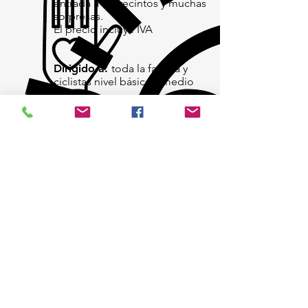
entrada a los recintos y muchas
sorpresas.
El precio incluye IVA
Dirigido a:
toda la familia y
ciclistas nivel básico / medio
El PASEO
"Love Biking"
Rodemos
juntos a través de los
museos.
Reserva ahora, y asegura tu
lugar para esta rodada
temática exclusiva de L&S
Proyectos Culturales A.C.
para celebrar el Día de San
Valentin de una forma
memorable.