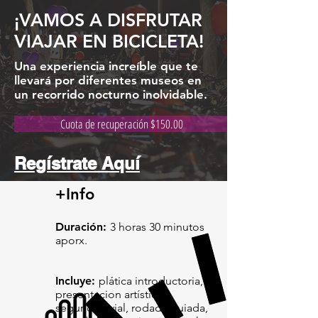
¡VAMOS A DISFRUTAR
VIAJAR EN BICICLETA!
Una experiencia increíble que te
llevará por diferentes museos en
un recorrido nocturno inolvidable.
Cuota de recuperación $150.00
Regístrate Aquí
+Info
Duración:
3 horas 30 minutos
aporx.
Incluye:
plática introductoria,
presentacion artística,
seguridad vial, rodada guiada,